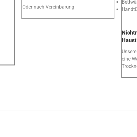
Bettwä
Oder nach Vereinbarung
Handtü
Nicht
Haust
Unsere
eine W
Trockn